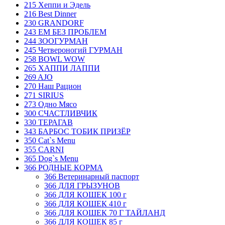
215 Хеппи и Эдель
216 Best Dinner
230 GRANDORF
243 ЕМ БЕЗ ПРОБЛЕМ
244 ЗООГУРМАН
245 Четвероногий ГУРМАН
258 BOWL WOW
265 ХАППИ ЛАППИ
269 AJO
270 Наш Рацион
271 SIRIUS
273 Одно Мясо
300 СЧАСТЛИВЧИК
330 ТЕРАГАВ
343 БАРБОС ТОБИК ПРИЗЁР
350 Cat`s Menu
355 CARNI
365 Dog`s Menu
366 РОДНЫЕ КОРМА
366 Ветеринарный паспорт
366 ДЛЯ ГРЫЗУНОВ
366 ДЛЯ КОШЕК 100 г
366 ДЛЯ КОШЕК 410 г
366 ДЛЯ КОШЕК 70 Г ТАЙЛАНД
366 ДЛЯ КОШЕК 85 г