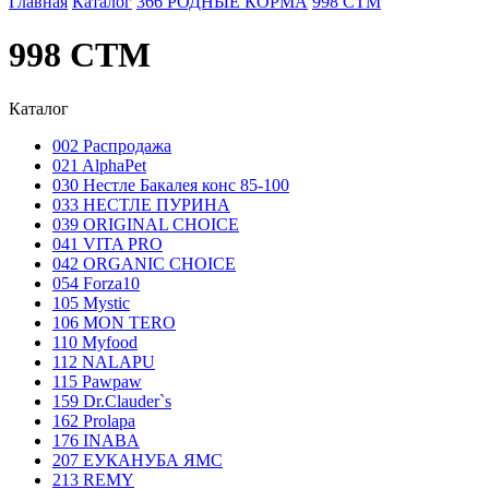
Главная
Каталог
366 РОДНЫЕ КОРМА
998 СТМ
998 СТМ
Каталог
002 Распродажа
021 AlphaPet
030 Нестле Бакалея конc 85-100
033 НЕСТЛЕ ПУРИНА
039 ORIGINAL CHOICE
041 VITA PRO
042 ORGANIC CHOICE
054 Forza10
105 Mystic
106 MON TERO
110 Myfood
112 NALAPU
115 Pawpaw
159 Dr.Clauder`s
162 Prolapa
176 INABA
207 ЕУКАНУБА ЯМС
213 REMY