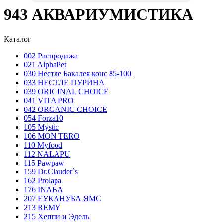
943 АКВАРИУМИСТИКА
Каталог
002 Распродажа
021 AlphaPet
030 Нестле Бакалея конc 85-100
033 НЕСТЛЕ ПУРИНА
039 ORIGINAL CHOICE
041 VITA PRO
042 ORGANIC CHOICE
054 Forza10
105 Mystic
106 MON TERO
110 Myfood
112 NALAPU
115 Pawpaw
159 Dr.Clauder`s
162 Prolapa
176 INABA
207 ЕУКАНУБА ЯМС
213 REMY
215 Хеппи и Эдель