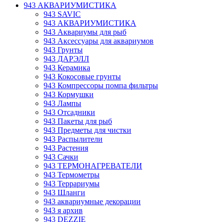
943 АКВАРИУМИСТИКА
943 SAVIC
943 АКВАРИУМИСТИКА
943 Аквариумы для рыб
943 Аксессуары для аквариумов
943 Грунты
943 ДАРЭЛЛ
943 Керамика
943 Кокосовые грунты
943 Компрессоры помпа фильтры
943 Кормушки
943 Лампы
943 Отсадники
943 Пакеты для рыб
943 Предметы для чистки
943 Распылители
943 Растения
943 Сачки
943 ТЕРМОНАГРЕВАТЕЛИ
943 Термометры
943 Террариумы
943 Шланги
943 аквариумные декорации
943 я архив
943 DEZZIE