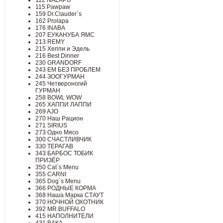
112 NALAPU
115 Pawpaw
159 Dr.Clauder`s
162 Prolapa
176 INABA
207 ЕУКАНУБА ЯМС
213 REMY
215 Хеппи и Эдель
216 Best Dinner
230 GRANDORF
243 ЕМ БЕЗ ПРОБЛЕМ
244 ЗООГУРМАН
245 Четвероногий
ГУРМАН
258 BOWL WOW
265 ХАППИ ЛАППИ
269 AJO
270 Наш Рацион
271 SIRIUS
273 Одно Мясо
300 СЧАСТЛИВЧИК
330 ТЕРАГАВ
343 БАРБОС ТОБИК
ПРИЗЁР
350 Cat`s Menu
355 CARNI
365 Dog`s Menu
366 РОДНЫЕ КОРМА
368 Наша Марка СТАУТ
370 НОЧНОЙ ОХОТНИК
392 MR.BUFFALO
415 НАПОЛНИТЕЛИ