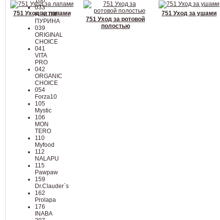
100
033
751 Уход за лапами
751 Уход за ушами
НЕСТЛЕ
751 Уход за ротовой
ПУРИНА
полостью
039
ORIGINAL
CHOICE
041
VITA
PRO
042
ORGANIC
CHOICE
054
Forza10
105
Mystic
106
MON
TERO
110
Myfood
112
NALAPU
115
Pawpaw
159
Dr.Clauder`s
162
Prolapa
176
INABA