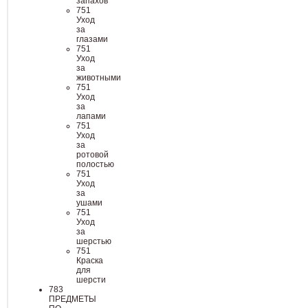
запахов
751
Уход
за
глазами
751
Уход
за
животными
751
Уход
за
лапами
751
Уход
за
ротовой
полостью
751
Уход
за
ушами
751
Уход
за
шерстью
751
Краска
для
шерсти
783
ПРЕДМЕТЫ