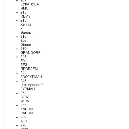
207
ЕУКАНУБА
ЯМС
213
REMY
215
Хеппи
и
Эдель
216
Best
Dinner
230
GRANDORF
243
ЕМ
БЕЗ
ПРОБЛЕМ
244
ЗООГУРМАН
245
Четвероногий
ГУРМАН
258
BOWL
WOW
265
ХАППИ
ЛАППИ
269
AJO
270