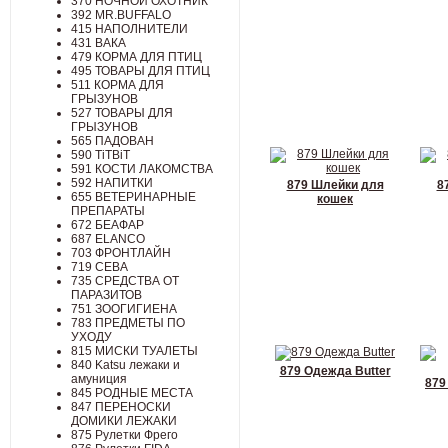
370 НОЧНОЙ ОХОТНИК
392 MR.BUFFALO
415 НАПОЛНИТЕЛИ
431 ВАКА
479 КОРМА ДЛЯ ПТИЦ
495 ТОВАРЫ ДЛЯ ПТИЦ
511 КОРМА ДЛЯ
ГРЫЗУНОВ
527 ТОВАРЫ ДЛЯ
ГРЫЗУНОВ
565 ПАДОВАН
590 TiTBiT
591 КОСТИ ЛАКОМСТВА
592 НАПИТКИ
879 Шлейки для
8
655 ВЕТЕРИНАРНЫЕ
кошек
ПРЕПАРАТЫ
672 БЕАФАР
687 ELANCO
703 ФРОНТЛАЙН
719 СЕВА
735 СРЕДСТВА ОТ
ПАРАЗИТОВ
751 ЗООГИГИЕНА
783 ПРЕДМЕТЫ ПО
УХОДУ
815 МИСКИ ТУАЛЕТЫ
840 Katsu лежаки и
879 Одежда Butter
амуниция
879
845 РОДНЫЕ МЕСТА
847 ПЕРЕНОСКИ
ДОМИКИ ЛЕЖАКИ
875 Рулетки Фрего