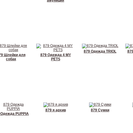
амуниция
879 Одежда TRIOL
87
79 Шлейки для
879 Одежда 4 MY
собак
PETS
879 я архив
879 Сумки
 Одежда PUPPIA