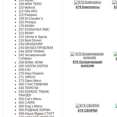
105 Mystic
106 MON TERO
879 Комплекты
8
110 Myfood
112 NALAPU
115 Pawpaw
159 Dr.Clauder`s
162 Prolapa
176 INABA
207 ЕУКАНУБА ЯМС
213 REMY
215 Хеппи и Эдель
216 Best Dinner
230 GRANDORF
243 ЕМ БЕЗ ПРОБЛЕМ
244 ЗООГУРМАН
245 Четвероногий
ГУРМАН
879 Охлаждающие
258 BOWL WOW
изделия
265 ХАППИ ЛАППИ
269 AJO
270 Наш Рацион
271 SIRIUS
273 Одно Мясо
300 СЧАСТЛИВЧИК
330 ТЕРАГАВ
343 БАРБОС ТОБИК
ПРИЗЁР
350 Cat`s Menu
355 CARNI
365 Dog`s Menu
366 РОДНЫЕ КОРМА
879 СВОРКИ
368 Наша Марка СТАУТ