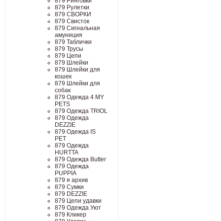
879 Ринговки
879 Рулетки
879 СВОРКИ
879 Свисток
879 Сигнальная
амуниция
879 Таблички
879 Трусы
879 Цепи
879 Шлейки
879 Шлейки для
кошек
879 Шлейки для
собак
879 Одежда 4 MY
PETS
879 Одежда TRIOL
879 Одежда
DEZZIE
879 Одежда IS
PET
879 Одежда
HURTTA
879 Одежда Butter
879 Одежда
PUPPIA
879 я архив
879 Сумки
879 DEZZIE
879 Цепи удавки
879 Одежда Уют
879 Кликер