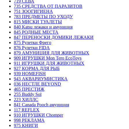
719 СЕВА
735 СРЕДСТВА ОТ ПАРАЗИТОВ
751 ЗООГИГИЕНА
783 ПРЕДМЕТЫ ПО УХОДУ
815 МИСКИ ТУАЛЕТЫ
840 Katsu лежаки и амуниция
845 РОДНЫЕ МЕСТА
847 ПЕРЕНОСКИ ДОМИКИ ЛЕЖАКИ
875 Рулетки Фрего
876 Рулетки FIDA
879 АМУНИЦИЯ ДЛЯ ЖИВОТНЫХ
909 ИГРУШКИ Mon Tero EcoToys
911 ИГРУШКИ ДЛЯ ЖИВОТНЫХ
927 КОРМА ДЛЯ РЫБ
939 HOMEFISH
943 АКВАРИУМИСТИКА
036 НЕСТЛЕ BEYOND
465 ПРЕСТИЖ
255 Buddy Sol
223 ХИЛЛC
841 Canada Poоch амуниция
117 REFLEX
910 ИГРУШКИ Chomper
998 РЕКЛАМА
975 КНИГИ