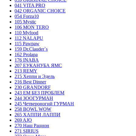
041 VITA PRO
042 ORGANIC CHOICE
054 Forza10
105 Mystic
106 MON TERO
110 Myfood
112 NALAPU
115 Pawpaw
159 Dr.Clauder`s
162 Prolapa
176 INABA
207 ЕУКАНУБА ЯМС
213 REMY
215 Хеппи и Эдель
216 Best Dinner
230 GRANDORF
243 ЕМ БЕЗ ПРОБЛЕМ
244 ЗООГУРМАН
245 Четвероногий ГУРМАН
258 BOWL WOW
265 ХАППИ ЛАППИ
269 AJO
270 Наш Рацион
271 SIRIUS