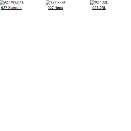
927 Химола
927 Чика
927 JBL