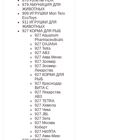
876 Рулетки FIDA
879 АМУНИЦИЯ ДЛЯ
ЖИВОТНЫХ
909 ИГРУШКИ Mon Tero
EcoToys
911 ИГРУШКИ ДЛЯ
ЖИВОТНЫХ
927 КОРМА ДЛЯ РЫБ
927 Aquarium
Pharmaceuticals
927 DAJANA
927 Tetra
927 АВЗ
927 Аква Меню
927 Зоомир
927 Зоомир-
Лекарства
927 КОРМА ДЛЯ
РЫБ
927 Краснодар
ВИТА-С
927 Лекарства
АВЗ
927 ТЕТRА
927 Химола
927 Чика
927 JBL
927 Sera
927 Москва
Коберт
927 НИЛПА
927 Аква-Микс