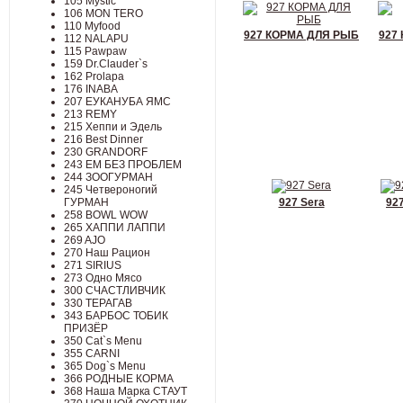
105 Mystic
106 MON TERO
110 Myfood
927 КОРМА ДЛЯ РЫБ
927 
112 NALAPU
115 Pawpaw
159 Dr.Clauder`s
162 Prolapa
176 INABA
207 ЕУКАНУБА ЯМС
213 REMY
215 Хеппи и Эдель
216 Best Dinner
230 GRANDORF
243 ЕМ БЕЗ ПРОБЛЕМ
244 ЗООГУРМАН
245 Четвероногий
ГУРМАН
927 Sera
92
258 BOWL WOW
265 ХАППИ ЛАППИ
269 AJO
270 Наш Рацион
271 SIRIUS
273 Одно Мясо
300 СЧАСТЛИВЧИК
330 ТЕРАГАВ
343 БАРБОС ТОБИК
ПРИЗЁР
350 Cat`s Menu
355 CARNI
365 Dog`s Menu
366 РОДНЫЕ КОРМА
368 Наша Марка СТАУТ