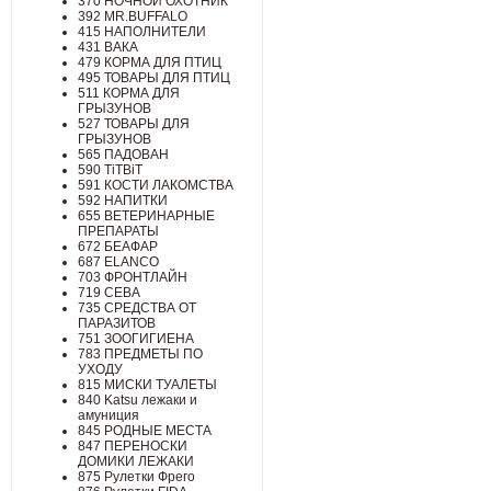
370 НОЧНОЙ ОХОТНИК
392 MR.BUFFALO
415 НАПОЛНИТЕЛИ
431 ВАКА
479 КОРМА ДЛЯ ПТИЦ
495 ТОВАРЫ ДЛЯ ПТИЦ
511 КОРМА ДЛЯ
ГРЫЗУНОВ
527 ТОВАРЫ ДЛЯ
ГРЫЗУНОВ
565 ПАДОВАН
590 TiTBiT
591 КОСТИ ЛАКОМСТВА
592 НАПИТКИ
655 ВЕТЕРИНАРНЫЕ
ПРЕПАРАТЫ
672 БЕАФАР
687 ELANCO
703 ФРОНТЛАЙН
719 СЕВА
735 СРЕДСТВА ОТ
ПАРАЗИТОВ
751 ЗООГИГИЕНА
783 ПРЕДМЕТЫ ПО
УХОДУ
815 МИСКИ ТУАЛЕТЫ
840 Katsu лежаки и
амуниция
845 РОДНЫЕ МЕСТА
847 ПЕРЕНОСКИ
ДОМИКИ ЛЕЖАКИ
875 Рулетки Фрего