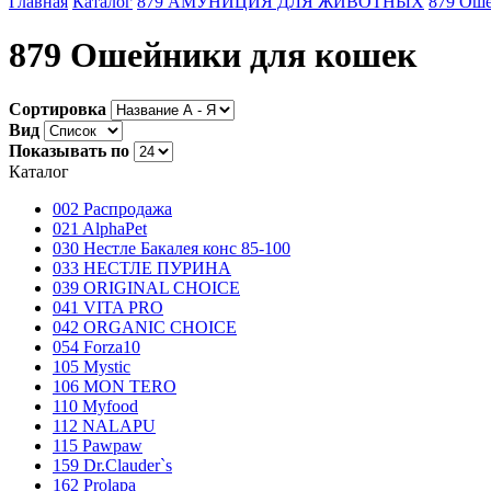
Главная
Каталог
879 АМУНИЦИЯ ДЛЯ ЖИВОТНЫХ
879 Оше
879 Ошейники для кошек
Сортировка
Вид
Показывать по
Каталог
002 Распродажа
021 AlphaPet
030 Нестле Бакалея конc 85-100
033 НЕСТЛЕ ПУРИНА
039 ORIGINAL CHOICE
041 VITA PRO
042 ORGANIC CHOICE
054 Forza10
105 Mystic
106 MON TERO
110 Myfood
112 NALAPU
115 Pawpaw
159 Dr.Clauder`s
162 Prolapa