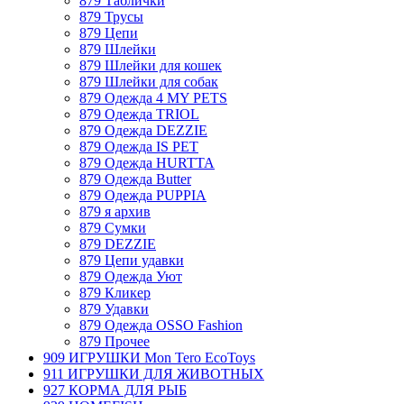
879 Таблички
879 Трусы
879 Цепи
879 Шлейки
879 Шлейки для кошек
879 Шлейки для собак
879 Одежда 4 MY PETS
879 Одежда TRIOL
879 Одежда DEZZIE
879 Одежда IS PET
879 Одежда HURTTA
879 Одежда Butter
879 Одежда PUPPIA
879 я архив
879 Сумки
879 DEZZIE
879 Цепи удавки
879 Одежда Уют
879 Кликер
879 Удавки
879 Одежда OSSO Fashion
879 Прочее
909 ИГРУШКИ Mon Tero EcoToys
911 ИГРУШКИ ДЛЯ ЖИВОТНЫХ
927 КОРМА ДЛЯ РЫБ