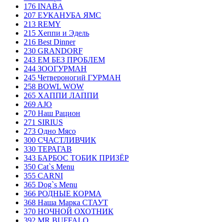
176 INABA
207 ЕУКАНУБА ЯМС
213 REMY
215 Хеппи и Эдель
216 Best Dinner
230 GRANDORF
243 ЕМ БЕЗ ПРОБЛЕМ
244 ЗООГУРМАН
245 Четвероногий ГУРМАН
258 BOWL WOW
265 ХАППИ ЛАППИ
269 AJO
270 Наш Рацион
271 SIRIUS
273 Одно Мясо
300 СЧАСТЛИВЧИК
330 ТЕРАГАВ
343 БАРБОС ТОБИК ПРИЗЁР
350 Cat`s Menu
355 CARNI
365 Dog`s Menu
366 РОДНЫЕ КОРМА
368 Наша Марка СТАУТ
370 НОЧНОЙ ОХОТНИК
392 MR.BUFFALO