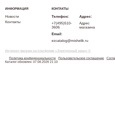
ИНФОРМАЦИЯ
КОНТАКТЫ
Новости
Телефон:
Адрес:
Контакты
+7(495)510-
Адрес
3606
магазина
Email:
ezcatalog@mishelik.ru
Интернет-магазин на платформе «Электронный заказ» ©
Политика конфиденциальности
Пользовательское соглашение
Согла
Каталог обновлен: 07.08.2026 21:10