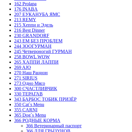
162 Prolapa
176 INABA
207 ЕУКАНУБА ЯМС
213 REMY
215 Хеппи и Эдель
216 Best Dinner
230 GRANDORF
243 ЕМ БЕЗ ПРОБЛЕМ
244 ЗООГУРМАН
245 Четвероногий ГУРМАН
258 BOWL WOW
265 ХАППИ ЛАППИ
269 AJO
270 Наш Рацион
271 SIRIUS
273 Одно Мясо
300 СЧАСТЛИВЧИК
330 ТЕРАГАВ
343 БАРБОС ТОБИК ПРИЗЁР
350 Cat`s Menu
355 CARNI
365 Dog`s Menu
366 РОДНЫЕ КОРМА
366 Ветеринарный паспорт
366 ДЛЯ ГРЫЗУНОВ