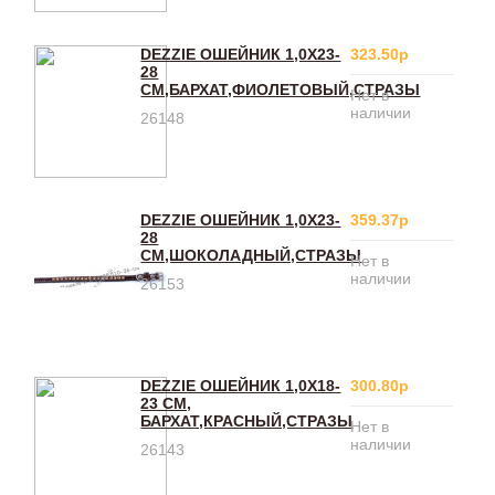
DEZZIE ОШЕЙНИК 1,0X23-
323.50р
28
СМ,БАРХАТ,ФИОЛЕТОВЫЙ,СТРАЗЫ
Нет в
наличии
26148
DEZZIE ОШЕЙНИК 1,0X23-
359.37р
28
СМ,ШОКОЛАДНЫЙ,СТРАЗЫ
Нет в
наличии
26153
DEZZIE ОШЕЙНИК 1,0Х18-
300.80р
23 СМ,
БАРХАТ,КРАСНЫЙ,СТРАЗЫ
Нет в
наличии
26143