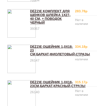
70534
DEZZIE КОМПЛЕКТ ДЛЯ
283.78р
ЩЕНКОВ ШЛЕЙКА 1Х27-
40 СМ, + ПОВОДОК
Нет в
ЧЕРНЫЙ
наличии
39357
DEZZIE ОШЕЙНИК 1,0X18-
334.18р
23
СМ,БАРХАТ,ФИОЛЕТОВЫЙ,СТРАЗЫ
Нет в
наличии
26147
DEZZIE ОШЕЙНИК 1,0X18-
315.17р
23СМ,БАРХАТ,КРАСНЫЙ,СТРАЗЫ
Нет в
26140
наличии