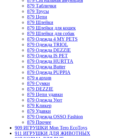
879 Сигнальная амуниция
879 Таблички
879 Трусы
879 Цепи
879 Шлейки
879 Шлейки для кошек
879 Шлейки для собак
879 Одежда 4 MY PETS
879 Одежда TRIOL
879 Одежда DEZZIE
879 Одежда IS PET
879 Одежда HURTTA
879 Одежда Butter
879 Одежда PUPPIA
879 я архив
879 Сумки
879 DEZZIE
879 Цепи удавки
879 Одежда Уют
879 Кликер
879 Удавки
879 Одежда OSSO Fashion
879 Прочее
909 ИГРУШКИ Mon Tero EcoToys
911 ИГРУШКИ ДЛЯ ЖИВОТНЫХ