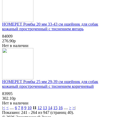
HOMEPET Ромбы 20 мм 33-43 см ошейник для собак
кожаный простроченный с тиснением янтарь
84009
276.90р
Нет в наличии
HOMEPET Ромбы 25 мм 29-39 см ошейник для собак
кожаный простроченный с тиснением коричневый
83995
302.10р
Нет в наличии
|<
<
....
6
7
8
9
10
11
12
13
14
15
16
....
>
>|
Показано: 241 - 264 из 947 (страниц 40).