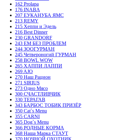
162 Prolapa
176 INABA
207 ЕУКАНУБА ЯМС
213 REMY
215 Хеппи и Эдель
216 Best Dinner
230 GRANDORF
243 ЕМ БЕЗ ПРОБЛЕМ
244 ЗООГУРМАН
245 Четвероногий ГУРМАН
258 BOWL WOW
265 ХАППИ ЛАППИ
269 AJO
270 Наш Рацион
271 SIRIUS
273 Одно Мясо
300 СЧАСТЛИВЧИК
330 ТЕРАГАВ
343 БАРБОС ТОБИК ПРИЗЁР
350 Cat`s Menu
355 CARNI
365 Dog`s Menu
366 РОДНЫЕ КОРМА
368 Наша Марка СТАУТ
370 НОЧНОЙ ОХОТНИК