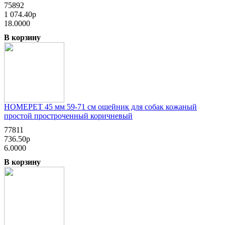
75892
1 074.40р
18.0000
В корзину
HOMEPET 45 мм 59-71 см ошейник для собак кожаный
простой простроченный коричневый
77811
736.50р
6.0000
В корзину