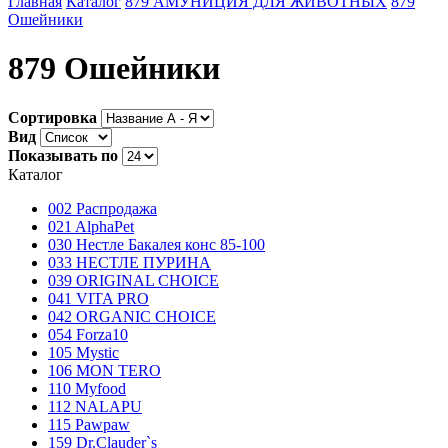
Главная
Каталог
879 АМУНИЦИЯ ДЛЯ ЖИВОТНЫХ
879
Ошейники
879 Ошейники
Сортировка
Вид
Показывать по
Каталог
002 Распродажа
021 AlphaPet
030 Нестле Бакалея конc 85-100
033 НЕСТЛЕ ПУРИНА
039 ORIGINAL CHOICE
041 VITA PRO
042 ORGANIC CHOICE
054 Forza10
105 Mystic
106 MON TERO
110 Myfood
112 NALAPU
115 Pawpaw
159 Dr.Clauder`s