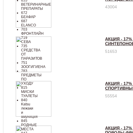
655
ВЕТЕРИНАРНЫЕ
43004
ПРЕПАРАТЫ
672
БЕАФАР
687
ELANCO
703
ФРОНТЛАЙН
719
АКЦИЯ - 17%
СЕВА
СИНТЕПОНОВ
735
СРЕДСТВА
51653
ОТ
ПАРАЗИТОВ
751
ЗООГИГИЕНА
783
ПРЕДМЕТЫ
ПО
АКЦИЯ - 17%
УХОДУ
815
СПОРТИВНЫЙ
МИСКИ
55554
ТУАЛЕТЫ
840
Katsu
лежаки
и
амуниция
845
РОДНЫЕ
АКЦИЯ - 17%
МЕСТА
ПОРОДЫ ФРА