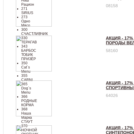
Наш
Рацион
08158
271
SIRIUS
273
Одно
Мясо
300
СЧАСТЛИВЧИК
АКЦИЯ - 17%
330
ТЕРАГАВ
ПОРОДЫ ВЕ
343
58160
БАРБОС
ТОБИК
ПРИЗЁР
350
Cat`s
Menu
355
CARNI
АКЦИЯ - 17%
365
СПОРТИВНЫЙ
Dog`s
Menu
64026
366
РОДНЫЕ
КОРМА
368
Наша
Марка
СТАУТ
370
АКЦИЯ - 17%
НОЧНОЙ
СИНТЕПОНО