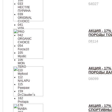
100
64027
033
НЕСТЛЕ
ПУРИНА
039
ORIGINAL
CHOICE
041
VITA
АКЦИЯ - 17%
PRO
ПОРОДЫ ТОЙ
042
ORGANIC
08114
CHOICE
054
Forza10
105
Mystic
106
MON
TERO
АКЦИЯ - 17%
110
ПОРОДЫ ДА
Myfood
112
08099
NALAPU
115
Pawpaw
159
Dr.Clauder`s
162
Prolapa
176
АКЦИЯ - 17%
INABA
СПОРТИВНЫЙ