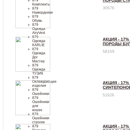
ПОРОДЫ СТ
879
Комплекты
30576
879
Намордники
879
Обувь
879
Одежда
AiryVest
879
АКЦИЯ - 17%
Одежда
ПОРОДЫ БУЛ
KARLIE
879
58159
Одежда
Дог
Мастер
879
Одежда
ТУЗИК
879
Охлаждающие
АКЦИЯ - 17%
изделия
СИНТЕПОНО
879
Ошейники
51626
879
Ошейники
для
кошек
879
Ошейники
строгие
АКЦИЯ - 17%
879