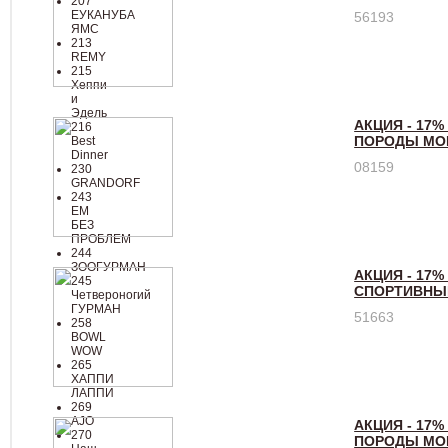
207
ЕУКАНУБА
56193
ЯМС
213
REMY
215
Хеппи
и
Эдель
АКЦИЯ - 17%
216
ПОРОДЫ МО
Best
Dinner
08159
230
GRANDORF
243
ЕМ
БЕЗ
ПРОБЛЕМ
244
ЗООГУРМАН
АКЦИЯ - 17%
245
СПОРТИВНЫЙ
Четвероногий
ГУРМАН
51663
258
BOWL
WOW
265
ХАППИ
ЛАППИ
269
AJO
АКЦИЯ - 17%
270
ПОРОДЫ МО