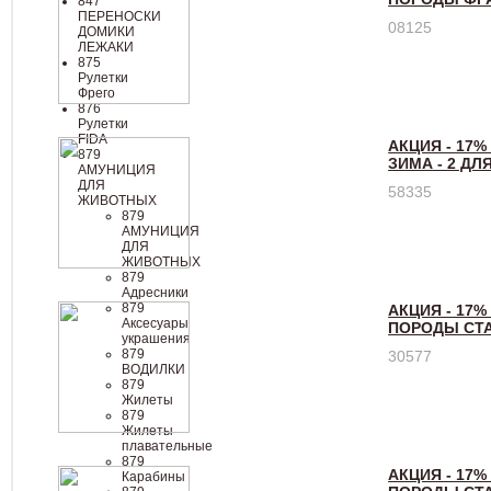
847
ПЕРЕНОСКИ
08125
ДОМИКИ
ЛЕЖАКИ
875
Рулетки
Фрего
876
Рулетки
FIDA
АКЦИЯ - 17%
879
ЗИМА - 2 Д
АМУНИЦИЯ
ДЛЯ
58335
ЖИВОТНЫХ
879
АМУНИЦИЯ
ДЛЯ
ЖИВОТНЫХ
879
Адресники
879
АКЦИЯ - 17%
Аксесуары
ПОРОДЫ СТ
украшения
879
30577
ВОДИЛКИ
879
Жилеты
879
Жилеты
плавательные
879
АКЦИЯ - 17%
Карабины