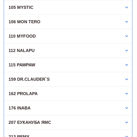
105 MYSTIC
106 MON TERO
110 MYFOOD
112 NALAPU
115 PAWPAW
159 DR.CLAUDER`S
162 PROLAPA
176 INABA
207 ЕУКАНУБА ЯМС
213 REMY