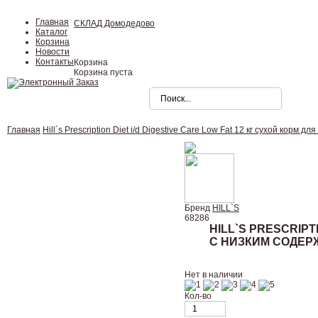
Главная
СКЛАД Домодедово
Каталог
Корзина
Новости
Контакты
Корзина
Корзина пуста
Главная
Hill`s Prescription Diet i/d Digestive Care Low Fat 12 кг сухой ко
Бренд
HILL`S
68286
HILL`S PRESCRIP
С НИЗКИМ СОДЕР
Нет в наличии
Кол-во