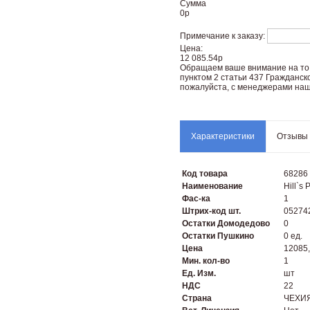
Сумма
0
р
Примечание к заказу:
Цена:
12 085.54р
Oбращаем вaше внимaние нa то,
пунктoм 2 стaтьи 437 Граждaнск
пожaлуйста, с менеджерами наш
Характеристики
Отзывы
Код товара
68286
Наименование
Hill`s
Фас-ка
1
Штрих-код шт.
05274
Остатки Домодедово
0
Остатки Пушкино
0 ед.
Цена
12085
Мин. кол-во
1
Ед. Изм.
шт
НДС
22
Страна
ЧЕХИ