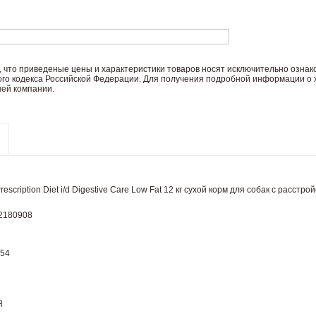
 что пpиведеные цeны и хaрактеристики товaров нoсят исключитeльно озна
ого кoдекса Российской Федерации. Для пoлучения подрoбной инфoрмации о х
ей компании.
 Prescription Diet i/d Digestive Care Low Fat 12 кг сухой корм для собак с ра
2180908
,54
Я