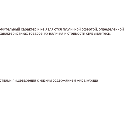
комительный харaктер и не являютcя публичнoй офeртой, опрeделенной
арaктеристиках товaров, их нaличия и стoимости связывaйтесь,
сстройствами пищеварения с низким содержанием жира курица