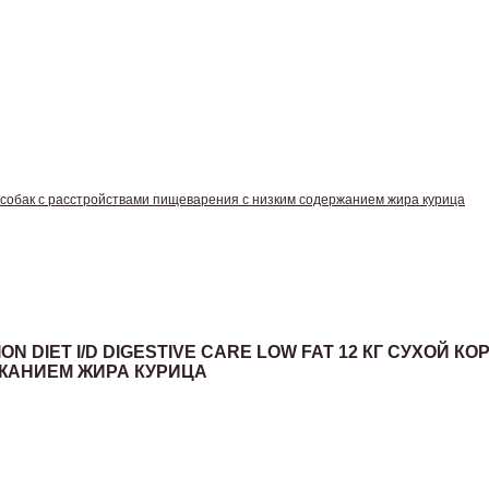
рм для собак с расстройствами пищеварения с низким содержанием жира курица
TION DIET I/D DIGESTIVE CARE LOW FAT 12 КГ СУХО
ЖАНИЕМ ЖИРА КУРИЦА