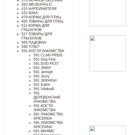
370 НОЧНОЙ ОХОТНИК
392 MR.BUFFALO
415 НАПОЛНИТЕЛИ
431 ВАКА
479 КОРМА ДЛЯ ПТИЦ
495 ТОВАРЫ ДЛЯ ПТИЦ
511 КОРМА ДЛЯ
ГРЫЗУНОВ
527 ТОВАРЫ ДЛЯ
ГРЫЗУНОВ
565 ПАДОВАН
590 TiTBiT
591 КОСТИ ЛАКОМСТВА
591 CLAN PRIDE
591 Dog Fest
591 DОG FЕSТ
591 JINNУ
591 Jerhigh
591 Jinny
591 JЕRНIGН
591 Katrin
591 Vitakraft
591
ДЕРЕВЕНСКИЕ
ЛАКОМСТВА
591 КОСТИ
ЛАКОМСТВА
591 ЛАКОМСТВА
APICENNA
591 ЛАКОМСТВА
АРIСЕNNА
591 МНЯМС