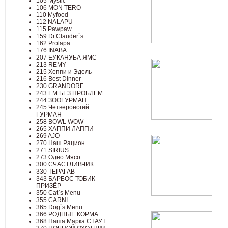
105 Mystic
106 MON TERO
110 Myfood
112 NALAPU
115 Pawpaw
159 Dr.Clauder`s
162 Prolapa
176 INABA
207 ЕУКАНУБА ЯМС
213 REMY
215 Хеппи и Эдель
216 Best Dinner
230 GRANDORF
243 ЕМ БЕЗ ПРОБЛЕМ
244 ЗООГУРМАН
245 Четвероногий
ГУРМАН
258 BOWL WOW
265 ХАППИ ЛАППИ
269 AJO
270 Наш Рацион
271 SIRIUS
273 Одно Мясо
300 СЧАСТЛИВЧИК
330 ТЕРАГАВ
343 БАРБОС ТОБИК
ПРИЗЁР
350 Cat`s Menu
355 CARNI
365 Dog`s Menu
366 РОДНЫЕ КОРМА
368 Наша Марка СТАУТ