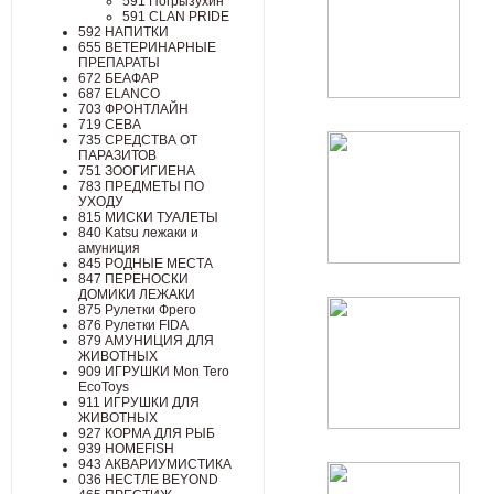
591 Погрызухин
591 СLАN РRIDЕ
592 НАПИТКИ
655 ВЕТЕРИНАРНЫЕ
ПРЕПАРАТЫ
672 БЕАФАР
687 ELANCO
703 ФРОНТЛАЙН
719 СЕВА
735 СРЕДСТВА ОТ
ПАРАЗИТОВ
751 ЗООГИГИЕНА
783 ПРЕДМЕТЫ ПО
УХОДУ
815 МИСКИ ТУАЛЕТЫ
840 Katsu лежаки и
амуниция
845 РОДНЫЕ МЕСТА
847 ПЕРЕНОСКИ
ДОМИКИ ЛЕЖАКИ
875 Рулетки Фрего
876 Рулетки FIDA
879 АМУНИЦИЯ ДЛЯ
ЖИВОТНЫХ
909 ИГРУШКИ Mon Tero
EcoToys
911 ИГРУШКИ ДЛЯ
ЖИВОТНЫХ
927 КОРМА ДЛЯ РЫБ
939 HOMEFISH
943 АКВАРИУМИСТИКА
036 НЕСТЛЕ BEYOND