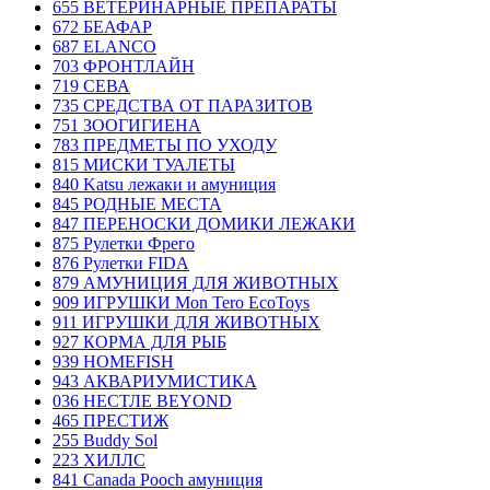
655 ВЕТЕРИНАРНЫЕ ПРЕПАРАТЫ
672 БЕАФАР
687 ELANCO
703 ФРОНТЛАЙН
719 СЕВА
735 СРЕДСТВА ОТ ПАРАЗИТОВ
751 ЗООГИГИЕНА
783 ПРЕДМЕТЫ ПО УХОДУ
815 МИСКИ ТУАЛЕТЫ
840 Katsu лежаки и амуниция
845 РОДНЫЕ МЕСТА
847 ПЕРЕНОСКИ ДОМИКИ ЛЕЖАКИ
875 Рулетки Фрего
876 Рулетки FIDA
879 АМУНИЦИЯ ДЛЯ ЖИВОТНЫХ
909 ИГРУШКИ Mon Tero EcoToys
911 ИГРУШКИ ДЛЯ ЖИВОТНЫХ
927 КОРМА ДЛЯ РЫБ
939 HOMEFISH
943 АКВАРИУМИСТИКА
036 НЕСТЛЕ BEYOND
465 ПРЕСТИЖ
255 Buddy Sol
223 ХИЛЛC
841 Canada Poоch амуниция