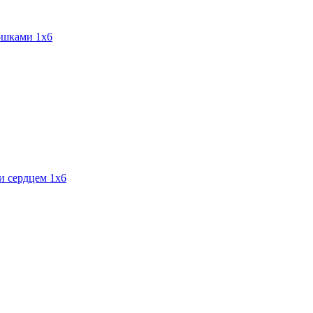
ошками 1х6
и сердцем 1х6