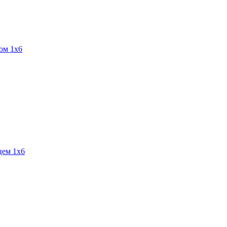
ом 1х6
цем 1х6