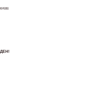
дедово
ДЕН!