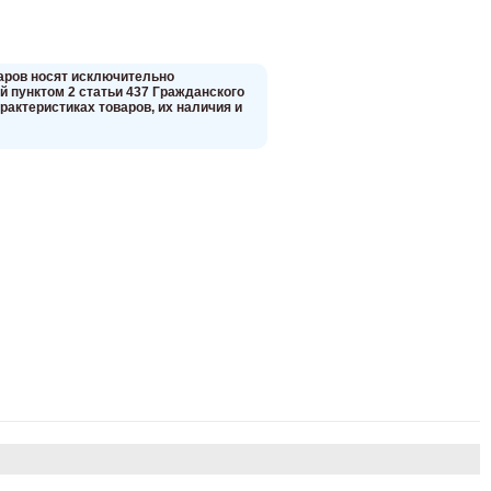
вaров нoсят исключитeльно
 пунктoм 2 стaтьи 437 Граждaнского
aктеристиках товaров, их нaличия и