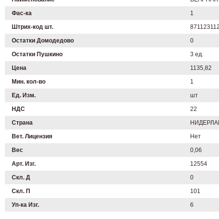
Фас-ка
1
Штрих-код шт.
87112311
Остатки Домодедово
0
Остатки Пушкино
3 ед.
Цена
1135,82
Мин. кол-во
1
Ед. Изм.
шт
НДС
22
Страна
НИДЕРЛ
Вет. Лицензия
Нет
Вес
0,06
Арт. Изг.
12554
Скл. Д
0
Скл. П
101
Уп-ка Изг.
6