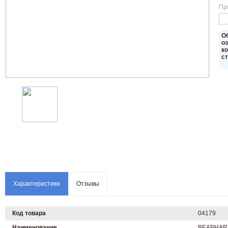
Пр
O
о
к
с
Характеристики
Отзывы
Код товара
04179
Наименование
BEAPHAR L