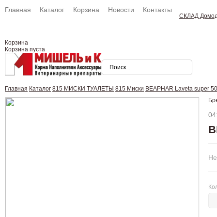
Главная
Каталог
Корзина
Новости
Контакты
СКЛАД Домо
Корзина
Корзина пуста
Главная
Каталог
815 МИСКИ ТУАЛЕТЫ
815 Миски
BEAPHAR Laveta super 50
Бр
04
B
Не
Ко