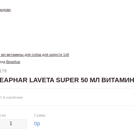
дедово
 мл витамины для собак для шерсти 1х6
енд
Beaphar
179
EAPHAR LAVETA SUPER 50 МЛ ВИТАМИ
т в наличии
л-во
Сумма
0
р