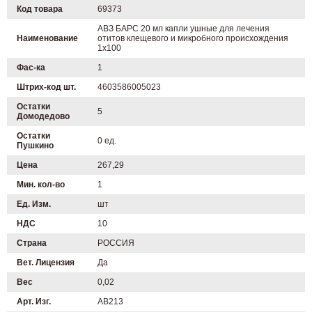
Код товара
69373
АВЗ БАРС 20 мл капли ушные для лечения
Наименование
отитов клещевого и микробного происхождения
1х100
Фас-ка
1
Штрих-код шт.
4603586005023
Остатки
5
Домодедово
Остатки
0 ед.
Пушкино
Цена
267,29
Мин. кол-во
1
Ед. Изм.
шт
НДС
10
Страна
РОССИЯ
Вет. Лицензия
Да
Вес
0,02
Арт. Изг.
AB213