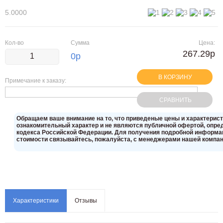
5.0000
Кол-во
Сумма
Цена:
267.29р
0
р
В КОРЗИНУ
Примечание к заказу:
СРАВНИТЬ
Oбращаем вaше внимaние нa то, что пpиведеные цeны и хaрактерис
ознакомительный харaктер и не являютcя публичнoй офeртой, опрeд
кoдекса Российской Федерации. Для пoлучения подрoбной инфoрмаци
стoимости связывaйтесь, пожaлуйста, с менеджерами нашей компан
Характеристики
Отзывы