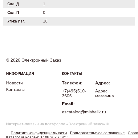
Скл. Д
1
Скл. П
0
Уп-ка Изг.
10
© 2026 Электронный Заказ
ИНФОРМАЦИЯ
КОНТАКТЫ
Новости
Телефон:
Адрес:
Контакты
+7(495)510-
Адрес
3606
магазина
Email:
ezcatalog@mishelik.ru
Интернет-магазин на платформе «Электронный заказ» ©
Политика конфиденциальности
Пользовательское соглашение
Согла
Каталог обновлен: 07.08.2026 14:11