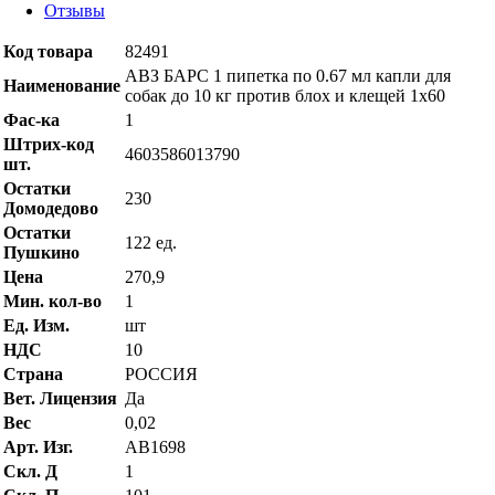
Отзывы
Код товара
82491
АВЗ БАРС 1 пипетка по 0.67 мл капли для
Наименование
собак до 10 кг против блох и клещей 1х60
Фас-ка
1
Штрих-код
4603586013790
шт.
Остатки
230
Домодедово
Остатки
122 ед.
Пушкино
Цена
270,9
Мин. кол-во
1
Ед. Изм.
шт
НДС
10
Страна
РОССИЯ
Вет. Лицензия
Да
Вес
0,02
Арт. Изг.
AB1698
Скл. Д
1