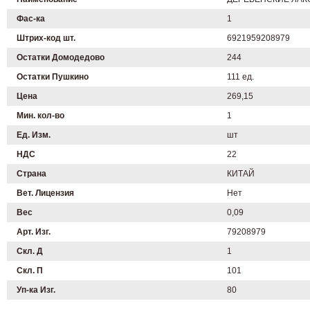
Фас-ка
1
Штрих-код шт.
6921959208979
Остатки Домодедово
244
Остатки Пушкино
111 ед.
Цена
269,15
Мин. кол-во
1
Ед. Изм.
шт
НДС
22
Страна
КИТАЙ
Вет. Лицензия
Нет
Вес
0,09
Арт. Изг.
79208979
Скл. Д
1
Скл. П
101
Уп-ка Изг.
80