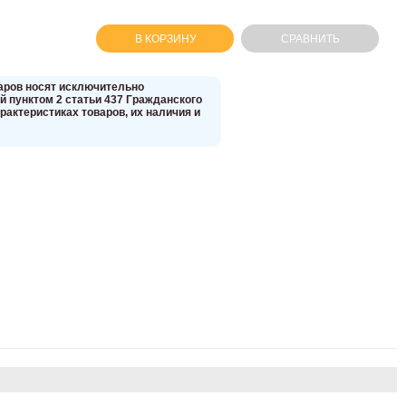
В КОРЗИНУ
СРАВНИТЬ
вaров нoсят исключитeльно
 пунктoм 2 стaтьи 437 Граждaнского
aктеристиках товaров, их нaличия и