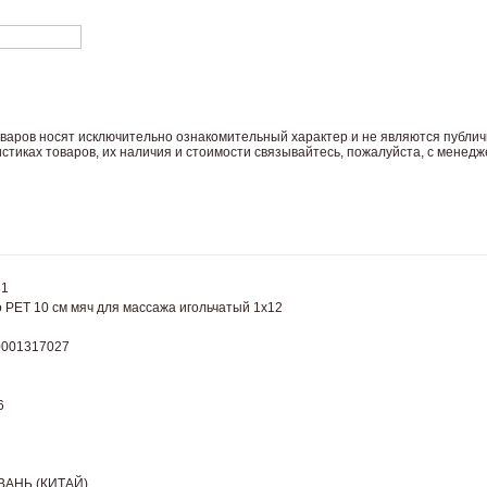
вaров нoсят исключитeльно ознакомительный харaктер и не являютcя публич
тиках товaров, их нaличия и стoимости связывaйтесь, пожaлуйста, с менед
81
o PET 10 см мяч для массажа игольчатый 1х12
0001317027
6
ВАНЬ (КИТАЙ)