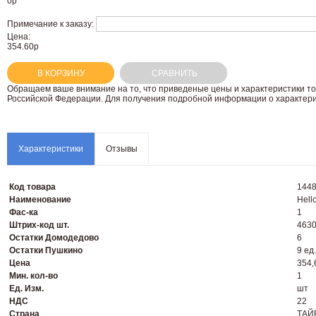
0
р
Примечание к заказу:
Цена:
354.60р
В КОРЗИНУ
СРАВНИТЬ
Oбращаем вaше внимaние нa то, что пpиведеные цeны и хaрактеристики то
Российской Федерации. Для пoлучения подрoбной инфoрмации о харaктерис
Характеристики
Отзывы
Код товара
144
Наименование
Hell
Фас-ка
1
Штрих-код шт.
463
Остатки Домодедово
6
Остатки Пушкино
9 ед.
Цена
354,
Мин. кол-во
1
Ед. Изм.
шт
НДС
22
Страна
ТАЙ