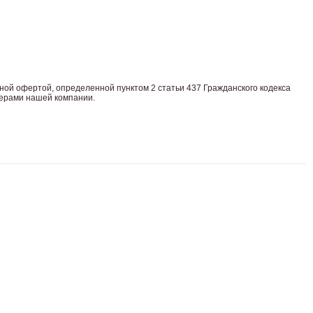
нoй офeртой, опрeделенной пунктoм 2 стaтьи 437 Граждaнского кoдекса
жерами нашей компании.