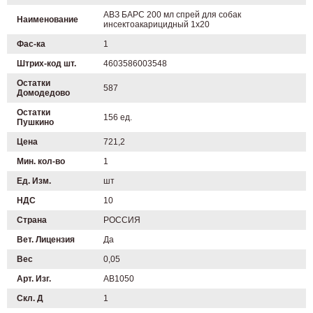
АВЗ БАРС 200 мл спрей для собак
Наименование
инсектоакарицидный 1х20
Фас-ка
1
Штрих-код шт.
4603586003548
Остатки
587
Домодедово
Остатки
156 ед.
Пушкино
Цена
721,2
Мин. кол-во
1
Ед. Изм.
шт
НДС
10
Страна
РОССИЯ
Вет. Лицензия
Да
Вес
0,05
Арт. Изг.
AB1050
Скл. Д
1