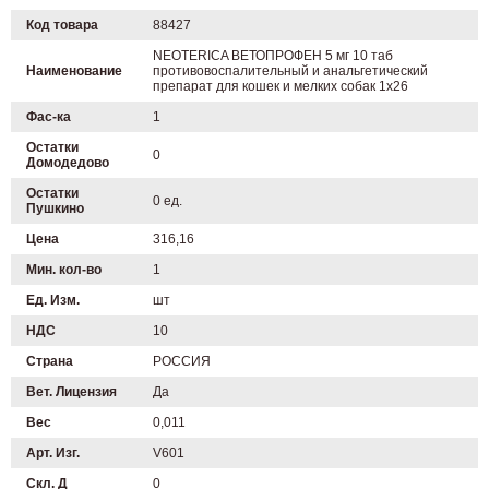
Код товара
88427
NEOTERICA ВЕТОПРОФЕН 5 мг 10 таб
Наименование
противовоспалительный и анальгетический
препарат для кошек и мелких собак 1х26
Фас-ка
1
Остатки
0
Домодедово
Остатки
0 ед.
Пушкино
Цена
316,16
Мин. кол-во
1
Ед. Изм.
шт
НДС
10
Страна
РОССИЯ
Вет. Лицензия
Да
Вес
0,011
Арт. Изг.
V601
Скл. Д
0