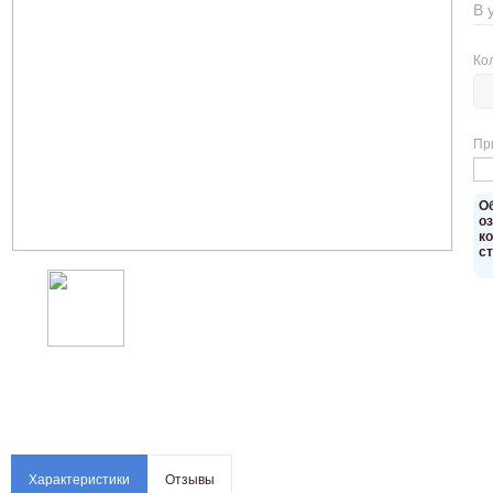
В 
Ко
Пр
O
о
к
с
Характеристики
Отзывы