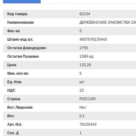
Код товара
62134
Наименование
ДЕРЕВЕНСКИЕ ЛАКОМСТВА 100 г 
Фас-ка
5
Штрих-код шт.
4607076135443
Остатки Домодедово
2755
Остатки Пушкино
1390 ед.
Цена
125,26
Мин. кол-во
5
Ед. Изм.
шт
НДС
22
Страна
РОССИЯ
Вет. Лицензия
Нет
Вес
0,1
Арт. Изг.
76135443
Скл. Д
1