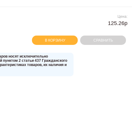
Цена:
125.26р
В КОРЗИНУ
СРАВНИТЬ
вaров нoсят исключитeльно
 пунктoм 2 стaтьи 437 Граждaнского
aктеристиках товaров, их нaличия и