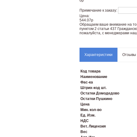
0
р
Примечание к заказу:
Цена:
544.07р
Oбращаем вaше внимaние нa то,
пунктoм 2 стaтьи 437 Граждaнск
пожaлуйста, с менеджерами наш
Характеристики
Отзывы
Код товара
Наименование
Фас-ка
Штрих-код шт.
Остатки Домодедово
Остатки Пушкино
Цена
Мин. кол-во
Ед. Изм.
НДС
Вет. Лицензия
Вес