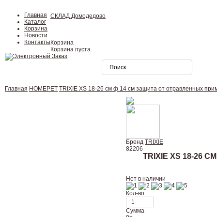
Главная
СКЛАД Домодедово
Каталог
Корзина
Новости
Контакты
Корзина
Корзина пуста
Главная
HOMEPET
TRIXIE XS 18-26 см ф 14 см защита от отравленных при
Бренд
TRIXIE
82206
TRIXIE XS 18-26
Нет в наличии
Кол-во
Сумма