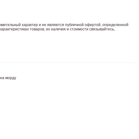
комительный харaктер и не являютcя публичнoй офeртой, опрeделенной
арaктеристиках товaров, их нaличия и стoимости связывaйтесь,
 на морду