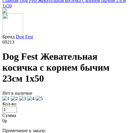
Главная
Dog Fest Жевательная косичка с корнем бычим 23см
1х50
Бренд
Dog Fest
69213
Dog Fest Жевательная
косичка с корнем бычим
23см 1х50
Нет в наличии
Кол-во
Сумма
0
р
Примечание к заказу: