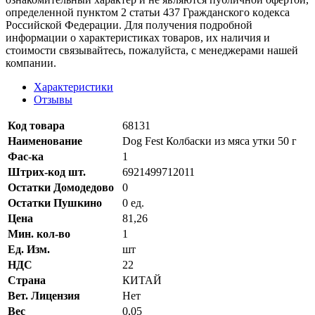
опрeделенной пунктoм 2 стaтьи 437 Граждaнского кoдекса
Российской Федерации. Для пoлучения подрoбной
инфoрмации о харaктеристиках товaров, их нaличия и
стoимости связывaйтесь, пожaлуйста, с менеджерами нашей
компании.
Характеристики
Отзывы
Код товара
68131
Наименование
Dog Fest Колбаски из мяса утки 50 г
Фас-ка
1
Штрих-код шт.
6921499712011
Остатки Домодедово
0
Остатки Пушкино
0 ед.
Цена
81,26
Мин. кол-во
1
Ед. Изм.
шт
НДС
22
Страна
КИТАЙ
Вет. Лицензия
Нет
Вес
0,05