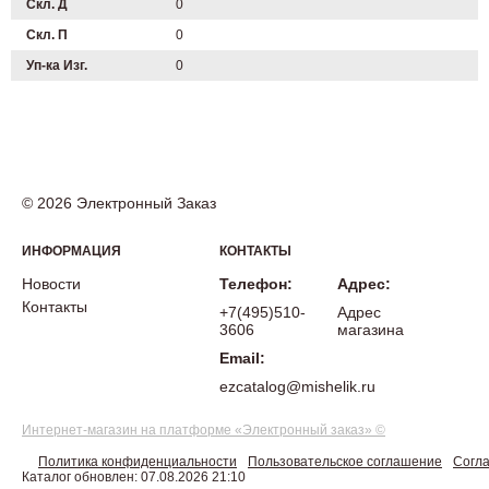
Скл. Д
0
Скл. П
0
Уп-ка Изг.
0
© 2026 Электронный Заказ
ИНФОРМАЦИЯ
КОНТАКТЫ
Новости
Телефон:
Адрес:
Контакты
+7(495)510-
Адрес
3606
магазина
Email:
ezcatalog@mishelik.ru
Интернет-магазин на платформе «Электронный заказ» ©
Политика конфиденциальности
Пользовательское соглашение
Согла
Каталог обновлен: 07.08.2026 21:10