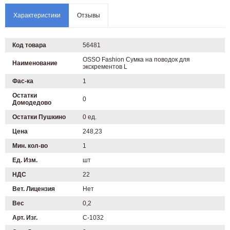
Характеристики
Отзывы
Код товара
56481
OSSO Fashion Сумка на поводок для
Наименование
экскрементов L
Фас-ка
1
Остатки
0
Домодедово
Остатки Пушкино
0 ед.
Цена
248,23
Мин. кол-во
1
Ед. Изм.
шт
НДС
22
Вет. Лицензия
Нет
Вес
0,2
Арт. Изг.
С-1032