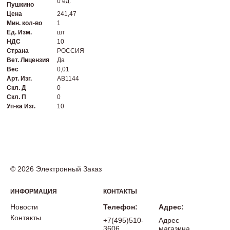
0 ед.
Пушкино
Цена
241,47
Мин. кол-во
1
Ед. Изм.
шт
НДС
10
Страна
РОССИЯ
Вет. Лицензия
Да
Вес
0,01
Арт. Изг.
AB1144
Скл. Д
0
Скл. П
0
Уп-ка Изг.
10
© 2026 Электронный Заказ
ИНФОРМАЦИЯ
КОНТАКТЫ
Новости
Телефон:
Адрес:
Контакты
+7(495)510-
Адрес
3606
магазина