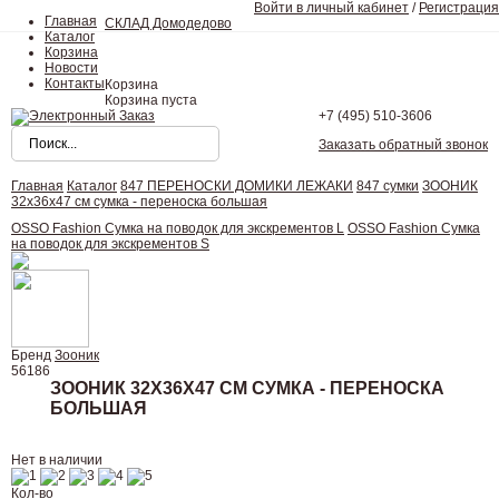
Войти в личный кабинет
/
Регистрация
Главная
СКЛАД Домодедово
Каталог
Корзина
Новости
Контакты
Корзина
Корзина пуста
+7 (495)
510-3606
Заказать обратный звонок
Главная
Каталог
847 ПЕРЕНОСКИ ДОМИКИ ЛЕЖАКИ
847 сумки
ЗООНИК
32х36х47 см сумка - переноска большая
OSSO Fashion Сумка на поводок для экскрементов L
OSSO Fashion Сумка
на поводок для экскрементов S
Бренд
Зооник
56186
ЗООНИК 32Х36Х47 СМ СУМКА - ПЕРЕНОСКА
БОЛЬШАЯ
Нет в наличии
Кол-во