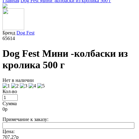
Главная
Dog Fest Мини -колбаски из кролика 500 г
Бренд
Dog Fest
65614
Dog Fest Мини -колбаски из
кролика 500 г
Нет в наличии
Кол-во
Сумма
0
р
Примечание к заказу:
Цена:
707.27р