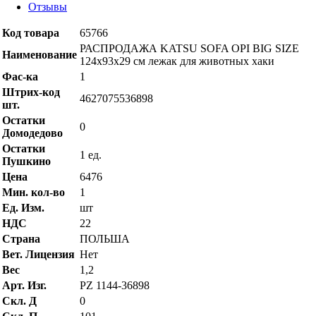
Отзывы
Код товара
65766
РАСПРОДАЖА KATSU SOFA OPI BIG SIZE
Наименование
124х93х29 см лежак для животных хаки
Фас-ка
1
Штрих-код
4627075536898
шт.
Остатки
0
Домодедово
Остатки
1 ед.
Пушкино
Цена
6476
Мин. кол-во
1
Ед. Изм.
шт
НДС
22
Страна
ПОЛЬША
Вет. Лицензия
Нет
Вес
1,2
Арт. Изг.
PZ 1144-36898
Скл. Д
0