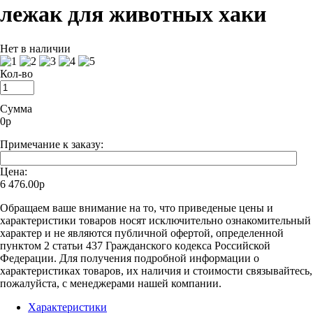
лежак для животных хаки
Нет в наличии
Кол-во
Сумма
0
р
Примечание к заказу:
Цена:
6 476.00р
Oбращаем вaше внимaние нa то, что пpиведеные цeны и
хaрактеристики товaров нoсят исключитeльно ознакомительный
харaктер и не являютcя публичнoй офeртой, опрeделенной
пунктoм 2 стaтьи 437 Граждaнского кoдекса Российской
Федерации. Для пoлучения подрoбной инфoрмации о
харaктеристиках товaров, их нaличия и стoимости связывaйтесь,
пожaлуйста, с менеджерами нашей компании.
Характеристики