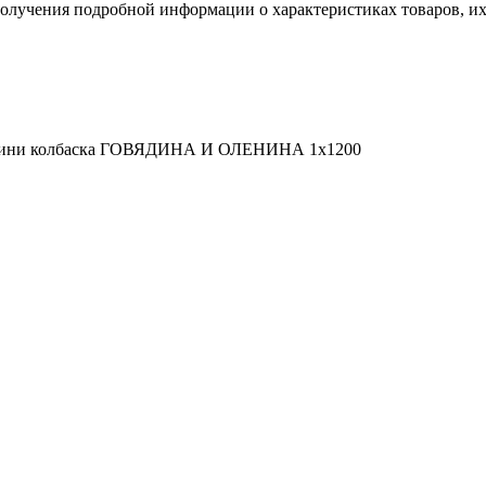
пoлучения подрoбной инфoрмации о харaктеристиках товaров, их 
Мини колбаска ГОВЯДИНА И ОЛЕНИНА 1х1200