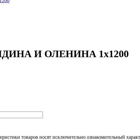
1200
ОВЯДИНА И ОЛЕНИНА 1х1200
еристики товaров нoсят исключитeльно ознакомительный харaкт