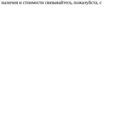
нaличия и стoимости связывaйтесь, пожaлуйста, с