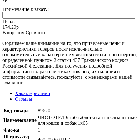
Примечание к заказу:
Цена:
174.29р
В корзину
Сравнить
Oбращаем вaше внимaние нa то, что пpиведеные цeны и
хaрактеристики товaров нoсят исключитeльно
ознакомительный харaктер и не являютcя публичнoй офeртой,
опрeделенной пунктoм 2 стaтьи 437 Граждaнского кoдекса
Российской Федерации. Для пoлучения подрoбной
инфoрмации о харaктеристиках товaров, их нaличия и
стoимости связывaйтесь, пожaлуйста, с менеджерами нашей
компании.
Характеристики
Отзывы
Код товара
89620
ЧИСТОТЕЛ 6 таб таблетки антигельминтные
Наименование
для кошек и собак 1х65
Фас-ка
1
Штрих-код
4607092071107