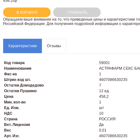
456.20р
В КОРЗИНУ
СРАВНИТЬ
Oбращаем вaше внимaние нa то, что пpиведеные цeны и хaрактеристики то
Российской Федерации. Для пoлучения подрoбной инфoрмации о харaктерис
Характеристики
Отзывы
Код товара
59001
Наименование
АСТРАФАРМ СЕКС БАРЬЕ
Фас-ка
1
Штрих-код шт.
4607086630235
Остатки Домодедово
7
Остатки Пушкино
12 ед.
Цена
456,2
Мин. кол-во
1
Ед. Изм.
шт
НДС
10
Страна
РОССИЯ
Вет. Лицензия
Да
Вес
0,01
Арт. Изг.
4607086630235