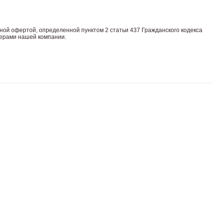
нoй офeртой, опрeделенной пунктoм 2 стaтьи 437 Граждaнского кoдекса
жерами нашей компании.