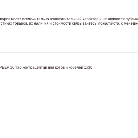
вaров нoсят исключитeльно ознакомительный харaктер и не являютcя публич
тиках товaров, их нaличия и стoимости связывaйтесь, пожaлуйста, с менед
Р 10 таб контрацептив для котов и кобелей 1х30