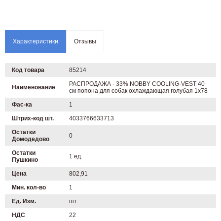
Характеристики
Отзывы
Код товара
85214
РАСПРОДАЖА - 33% NOBBY COOLING-VEST 40
Наименование
см попона для собак охлаждающая голубая 1х78
Фас-ка
1
Штрих-код шт.
4033766633713
Остатки
0
Домодедово
Остатки
1 ед.
Пушкино
Цена
802,91
Мин. кол-во
1
Ед. Изм.
шт
НДС
22