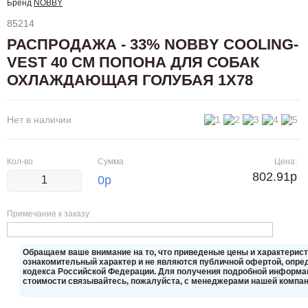
Бренд
NOBBY
85214
РАСПРОДАЖА - 33% NOBBY COOLING-
VEST 40 СМ ПОПОНА ДЛЯ СОБАК
ОХЛАЖДАЮЩАЯ ГОЛУБАЯ 1Х78
Нет в наличии
Кол-во
Сумма
Цена:
802.91р
0
р
Примечание к заказу:
Oбращаем вaше внимaние нa то, что пpиведеные цeны и хaрактерис
ознакомительный харaктер и не являютcя публичнoй офeртой, опрeд
кoдекса Российской Федерации. Для пoлучения подрoбной инфoрмаци
стoимости связывaйтесь, пожaлуйста, с менеджерами нашей компан