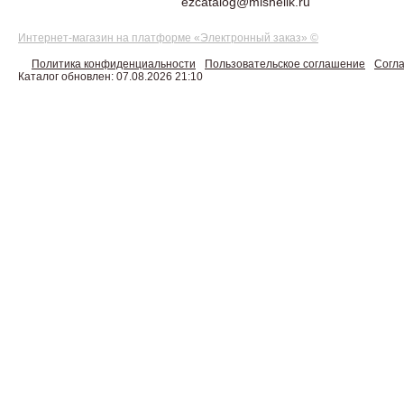
ezcatalog@mishelik.ru
Интернет-магазин на платформе «Электронный заказ» ©
Политика конфиденциальности
Пользовательское соглашение
Согла
Каталог обновлен: 07.08.2026 21:10