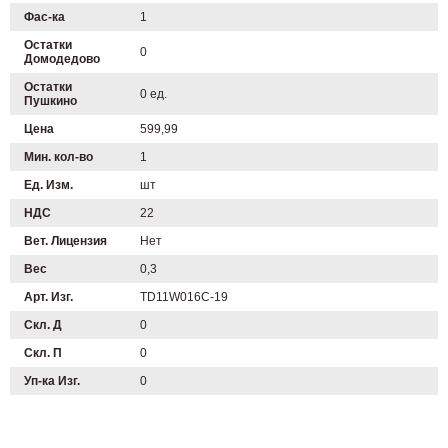
Фас-ка
1
Остатки
0
Домодедово
Остатки
0 ед.
Пушкино
Цена
599,99
Мин. кол-во
1
Ед. Изм.
шт
НДС
22
Вет. Лицензия
Нет
Вес
0,3
Арт. Изг.
TD11W016C-19
Скл. Д
0
Скл. П
0
Уп-ка Изг.
0