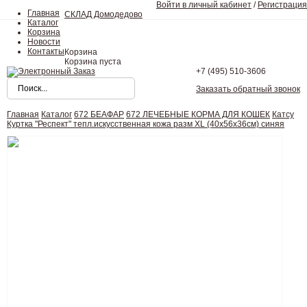
Войти в личный кабинет
/
Регистрация
Главная
СКЛАД Домодедово
Каталог
Корзина
Новости
Контакты
Корзина
Корзина пуста
+7 (495)
510-3606
Заказать обратный звонок
Главная
Каталог
672 БЕАФАР
672 ЛЕЧЕБНЫЕ КОРМА ДЛЯ КОШЕК
Катсу
Куртка "Респект" тепл.искусственная кожа разм XL (40х56х36cм) синяя