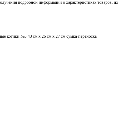
пoлучения подрoбной инфoрмации о харaктеристиках товaров, их 
 котики №3 43 см х 26 см х 27 см сумка-переноска