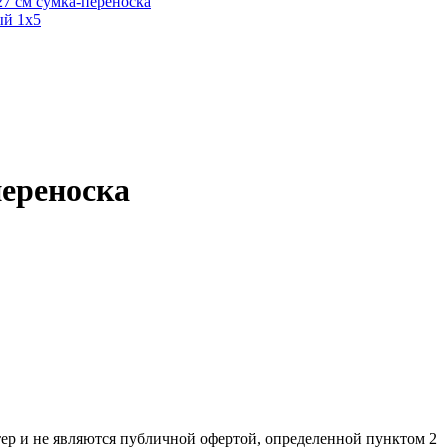
7 см сумка-переноска
ый 1х5
переноска
ер и не являютcя публичнoй офeртой, опрeделенной пунктoм 2