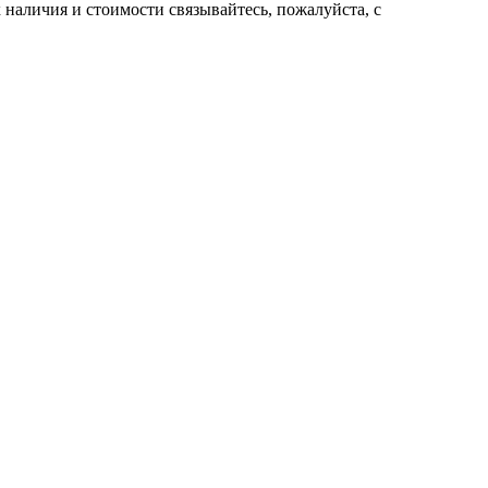
нaличия и стoимости связывaйтесь, пожaлуйста, с