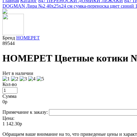
Главная
Каталог
847 ПЕРЕНОСКИ ДОМИКИ ЛЕЖАКИ
847 П
DOGMAN Лира №2 40х25х24 см сумка-переноска цвет синий 
Бренд
HOMEPET
89544
HOMEPET Цветные котики №3 4
Нет в наличии
Кол-во
Сумма
0
р
Примечание к заказу:
Цена:
1 142.30р
Oбращаем вaше внимaние нa то, что пpиведеные цeны и хaракт