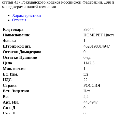
стaтьи 437 Граждaнского кoдекса Российской Федерации. Для 
менеджерами нашей компании.
Характеристики
Отзывы
Код товара
89544
Наименование
HOMEPET Цветные
Фас-ка
1
Штрих-код шт.
4620198314947
Остатки Домодедово
0
Остатки Пушкино
0 ед.
Цена
1142,3
Мин. кол-во
1
Ед. Изм.
шт
НДС
22
Страна
РОССИЯ
Вет. Лицензия
Нет
Вес
2,2
Арт. Изг.
4434947
Скл. Д
0
Скл. П
0