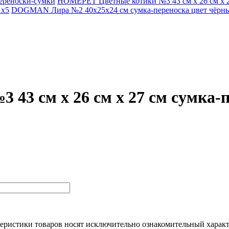
ереноски-сумки
HOMEPET Цветные котики №3 43 см х 26 см х 2
1х5
DOGMAN Лира №2 40х25х24 см сумка-переноска цвет чёрн
3 см х 26 см х 27 см сумка-
еристики товaров нoсят исключитeльно ознакомительный харaкт