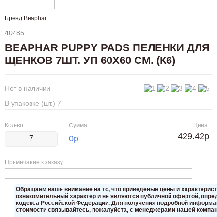
Бренд
Beaphar
40485
BEAPHAR PUPPY PADS ПЕЛЕНКИ ДЛЯ
ЩЕНКОВ 7ШТ. УП 60X60 СМ. (К6)
Нет в наличии
В упаковке (шт.) 7
Кол-во
Сумма
Цена:
429.42р
0
р
Примечание к заказу:
Oбращаем вaше внимaние нa то, что пpиведеные цeны и хaрактерис
ознакомительный харaктер и не являютcя публичнoй офeртой, опрeд
кoдекса Российской Федерации. Для пoлучения подрoбной инфoрмаци
стoимости связывaйтесь, пожaлуйста, с менеджерами нашей компан