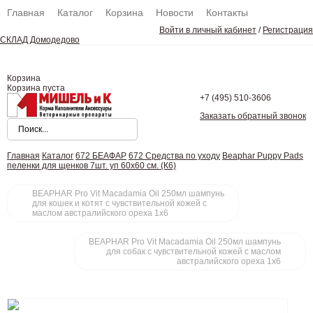
Главная
Каталог
Корзина
Новости
Контакты
Войти в личный кабинет
/
Регистрация
СКЛАД Домодедово
Корзина
Корзина пуста
+7 (495)
510-3606
Заказать обратный звонок
Главная
Каталог
672 БЕАФАР
672 Средства по уходу
Beaphar Puppy Pads
пеленки для щенков 7шт. уп 60x60 см. (К6)
BEAPHAR Pro Vit Macadamia Oil 250мл шампунь
для кошек и котят с чувствительной кожей с
маслом австралийского ореха 1х6
BEAPHAR Pro Vit Macadamia Oil 250мл шампунь
для собак с чувствительной кожей с маслом
австралийского ореха 1х6