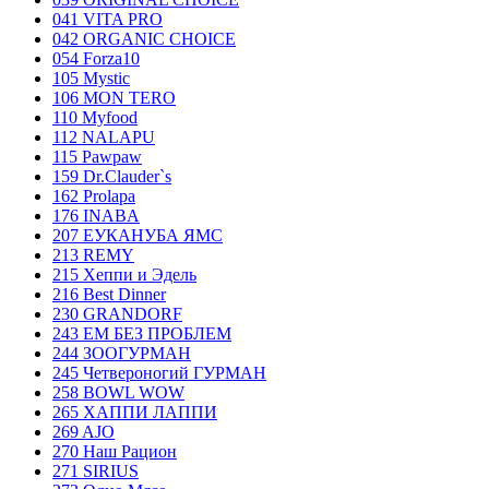
041 VITA PRO
042 ORGANIC CHOICE
054 Forza10
105 Mystic
106 MON TERO
110 Myfood
112 NALAPU
115 Pawpaw
159 Dr.Clauder`s
162 Prolapa
176 INABA
207 ЕУКАНУБА ЯМС
213 REMY
215 Хеппи и Эдель
216 Best Dinner
230 GRANDORF
243 ЕМ БЕЗ ПРОБЛЕМ
244 ЗООГУРМАН
245 Четвероногий ГУРМАН
258 BOWL WOW
265 ХАППИ ЛАППИ
269 AJO
270 Наш Рацион
271 SIRIUS