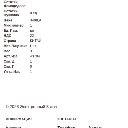
Остатки
1
Домодедово
Остатки
0 ед.
Пушкино
Цена
3498,9
Мин. кол-во
1
Ед. Изм.
шт
НДС
22
Страна
КИТАЙ
Вет. Лицензия
Нет
Вес
3
Арт. Изг.
43704
Скл. Д
1
Скл. П
0
Уп-ка Изг.
1
© 2026 Электронный Заказ
ИНФОРМАЦИЯ
КОНТАКТЫ
Новости
Телефон:
Адрес: