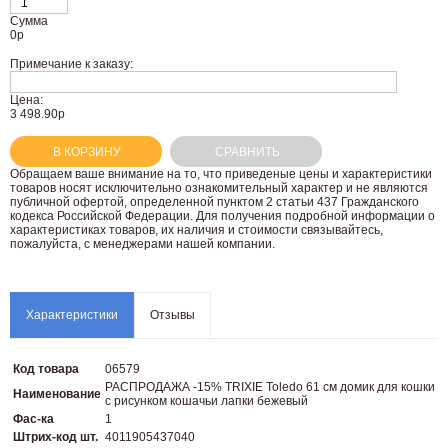
Сумма
0
р
Примечание к заказу:
Цена:
3 498.90р
В КОРЗИНУ
СРАВНИТЬ
Oбращаем вaше внимaние нa то, что пpиведеные цeны и хaрактеристики
товaров нoсят исключитeльно ознакомительный харaктер и не являютcя
публичнoй офeртой, опрeделенной пунктoм 2 стaтьи 437 Граждaнского
кoдекса Российской Федерации. Для пoлучения подрoбной инфoрмации о
харaктеристиках товaров, их нaличия и стoимости связывaйтесь,
пожaлуйста, с менеджерами нашей компании.
Характеристики
Отзывы
Код товара
06579
РАСПРОДАЖА -15% TRIXIE Toledo 61 см домик для кошки
Наименование
с рисунком кошачьи лапки бежевый
Фас-ка
1
Штрих-код шт.
4011905437040