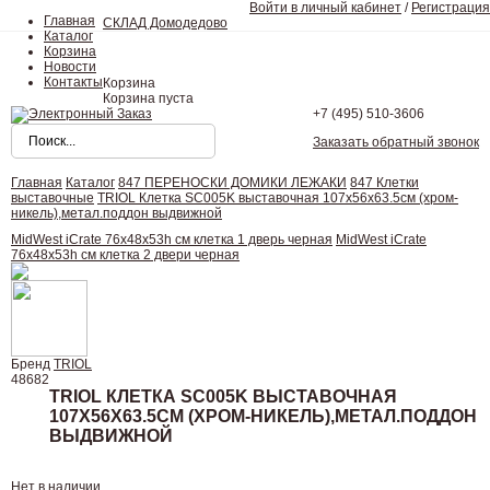
Войти в личный кабинет
/
Регистрация
Главная
СКЛАД Домодедово
Каталог
Корзина
Новости
Контакты
Корзина
Корзина пуста
+7 (495)
510-3606
Заказать обратный звонок
Главная
Каталог
847 ПЕРЕНОСКИ ДОМИКИ ЛЕЖАКИ
847 Клетки
выставочные
TRIOL Клетка SC005K выставочная 107х56х63.5см (хром-
никель),метал.поддон выдвижной
MidWest iCrate 76х48х53h см клетка 1 дверь черная
MidWest iCrate
76х48х53h см клетка 2 двери черная
Бренд
TRIOL
48682
TRIOL КЛЕТКА SC005K ВЫСТАВОЧНАЯ
107Х56Х63.5СМ (ХРОМ-НИКЕЛЬ),МЕТАЛ.ПОДДОН
ВЫДВИЖНОЙ
Нет в наличии