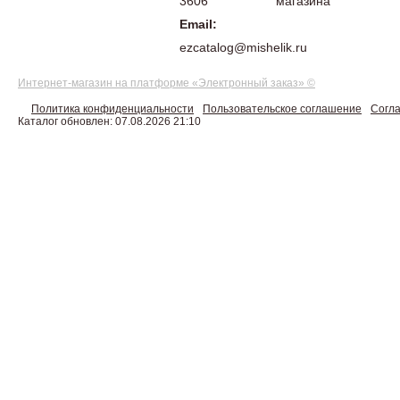
3606
магазина
Email:
ezcatalog@mishelik.ru
Интернет-магазин на платформе «Электронный заказ» ©
Политика конфиденциальности
Пользовательское соглашение
Согла
Каталог обновлен: 07.08.2026 21:10