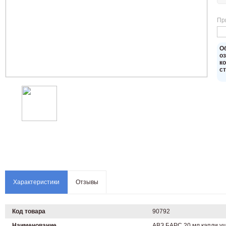
Пр
O
о
к
с
Характеристики
Отзывы
Код товара
90792
Наименование
АВЗ БАРС 20 мл капли у