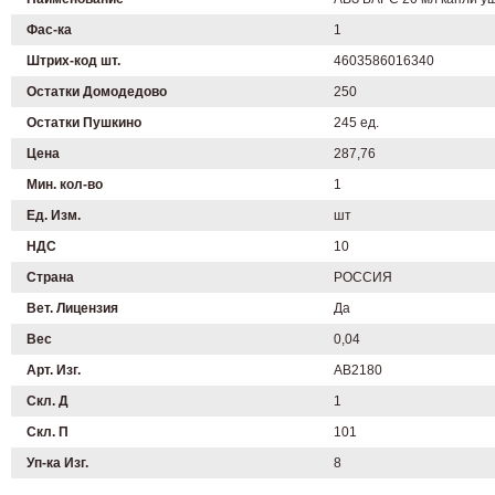
Фас-ка
1
Штрих-код шт.
4603586016340
Остатки Домодедово
250
Остатки Пушкино
245 ед.
Цена
287,76
Мин. кол-во
1
Ед. Изм.
шт
НДС
10
Страна
РОССИЯ
Вет. Лицензия
Да
Вес
0,04
Арт. Изг.
AB2180
Скл. Д
1
Скл. П
101
Уп-ка Изг.
8