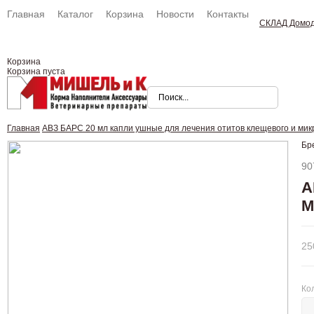
Главная
Каталог
Корзина
Новости
Контакты
СКЛАД Домо
Корзина
Корзина пуста
Главная
АВЗ БАРС 20 мл капли ушные для лечения отитов клещевого и ми
Бр
90
А
М
25
Ко