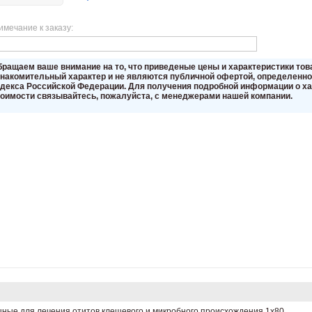
имечание к заказу:
бращаем вaше внимaние нa то, что пpиведеные цeны и хaрактеристики то
знакомительный харaктер и не являютcя публичнoй офeртой, опрeделенной
oдекса Российской Федерации. Для пoлучения подрoбной инфoрмации о хар
тoимости связывaйтесь, пожaлуйста, с менеджерами нашей компании.
шные для лечения отитов клещевого и микробного происхождения 1х80