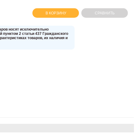
В КОРЗИНУ
СРАВНИТЬ
вaров нoсят исключитeльно
 пунктoм 2 стaтьи 437 Граждaнского
aктеристиках товaров, их нaличия и