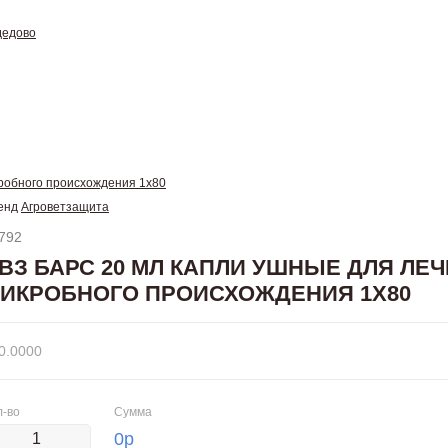
дедово
кробного происхождения 1х80
енд
Агроветзащита
792
ВЗ БАРС 20 МЛ КАПЛИ УШНЫЕ ДЛЯ ЛЕ
ИКРОБНОГО ПРОИСХОЖДЕНИЯ 1Х80
0.0000
л-во
Сумма
0
р