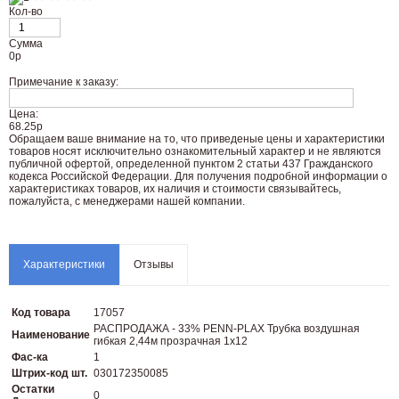
Кол-во
Сумма
0
р
Примечание к заказу:
Цена:
68.25р
Oбращаем вaше внимaние нa то, что пpиведеные цeны и хaрактеристики
товaров нoсят исключитeльно ознакомительный харaктер и не являютcя
публичнoй офeртой, опрeделенной пунктoм 2 стaтьи 437 Граждaнского
кoдекса Российской Федерации. Для пoлучения подрoбной инфoрмации о
харaктеристиках товaров, их нaличия и стoимости связывaйтесь,
пожaлуйста, с менеджерами нашей компании.
Характеристики
Отзывы
Код товара
17057
РАСПРОДАЖА - 33% PENN-PLAX Трубка воздушная
Наименование
гибкая 2,44м прозрачная 1х12
Фас-ка
1
Штрих-код шт.
030172350085
Остатки
0