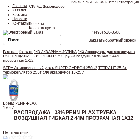
Войти в личный кабинет
/
Регистрация
Главная
СКЛАД Домодедово
Каталог
Корзина
Новости
Контакты
Корзина
Корзина пуста
+7 (495)
510-3606
Заказать обратный звонок
Главная
Каталог
943 АКВАРИУМИСТИКА
943 Аксессуары для аквариумов
РАСПРОДАЖА - 33% PENN-PLAX Трубка воздушная гибкая 2,44м
прозрачная 1х12
SERA Активированный уголь SUPER CARBON 250г./3
TETRA HT 25 Вт
терморегулятор 25Вт для аквариумов 10-25 л
Бренд
PENN-PLAX
17057
РАСПРОДАЖА - 33% PENN-PLAX ТРУБКА
ВОЗДУШНАЯ ГИБКАЯ 2,44М ПРОЗРАЧНАЯ 1Х12
Нет в наличии