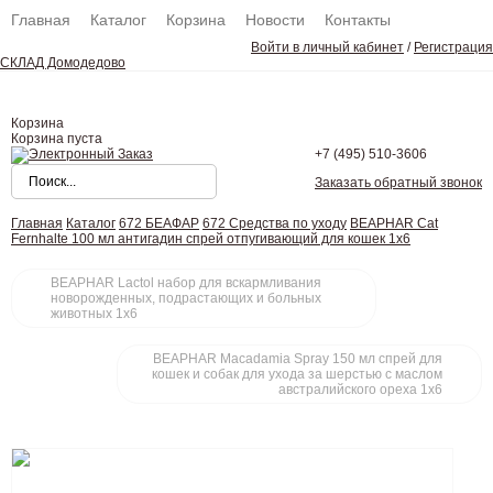
Главная
Каталог
Корзина
Новости
Контакты
Войти в личный кабинет
/
Регистрация
СКЛАД Домодедово
Корзина
Корзина пуста
+7 (495)
510-3606
Заказать обратный звонок
Главная
Каталог
672 БЕАФАР
672 Средства по уходу
BEAPHAR Cat
Fernhalte 100 мл антигадин спрей отпугивающий для кошек 1х6
BEAPHAR Lactol набор для вскармливания
новорожденных, подрастающих и больных
животных 1х6
BEAPHAR Macadamia Spray 150 мл спрей для
кошек и собак для ухода за шерстью с маслом
австралийского ореха 1х6