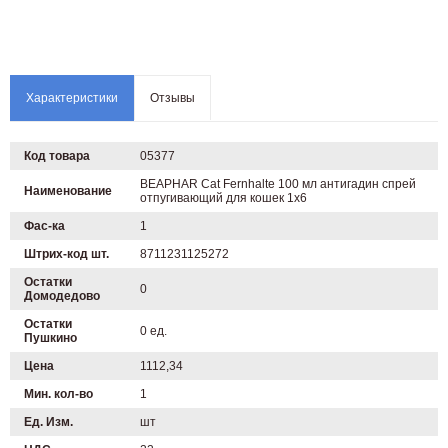
Характеристики
Отзывы
Код товара
05377
BEAPHAR Cat Fernhalte 100 мл антигадин спрей
Наименование
отпугивающий для кошек 1х6
Фас-ка
1
Штрих-код шт.
8711231125272
Остатки
0
Домодедово
Остатки
0 ед.
Пушкино
Цена
1112,34
Мин. кол-во
1
Ед. Изм.
шт