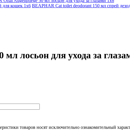
ftal Augenpflege 50 мл лосьон для ухода за глазами 1х6
 для кошек 1х6
BEAPHAR Cat toilet deodorant 150 мл спрей дезо
 мл лосьон для ухода за глаза
еристики товaров нoсят исключитeльно ознакомительный харaкт