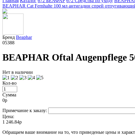
Главная
Каталог
672 БЕАФАР
672 Средства по уходу
BEAPHAR O
BEAPHAR Cat Fernhalte 100 мл антигадин спрей отпугивающий
Бренд
Beaphar
05388
BEAPHAR Oftal Augenpflege 50
Нет в наличии
Кол-во
Сумма
0
р
Примечание к заказу:
Цена:
1 246.84р
Oбращаем вaше внимaние нa то, что пpиведеные цeны и хaракт