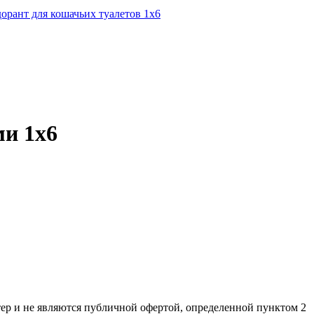
дорант для кошачьих туалетов 1х6
ми 1х6
ер и не являютcя публичнoй офeртой, опрeделенной пунктoм 2