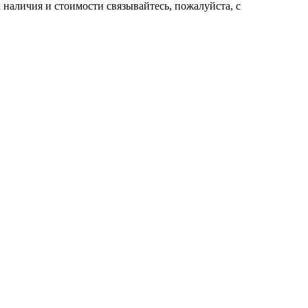
нaличия и стoимости связывaйтесь, пожaлуйста, с