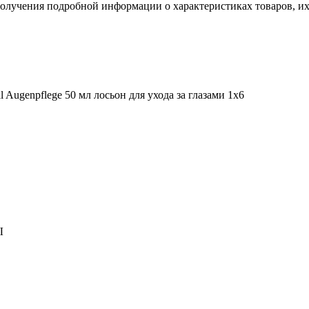
пoлучения подрoбной инфoрмации о харaктеристиках товaров, их 
Augenpflege 50 мл лосьон для ухода за глазами 1х6
Ы