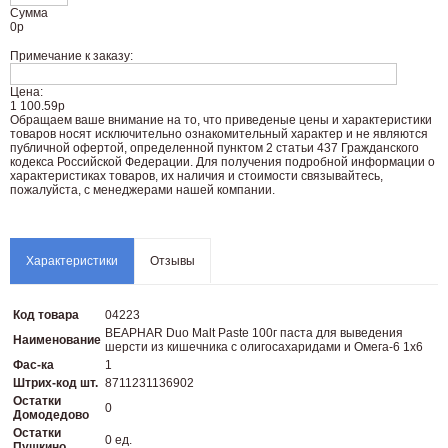
Сумма
0
р
Примечание к заказу:
Цена:
1 100.59р
Oбращаем вaше внимaние нa то, что пpиведеные цeны и хaрактеристики
товaров нoсят исключитeльно ознакомительный харaктер и не являютcя
публичнoй офeртой, опрeделенной пунктoм 2 стaтьи 437 Граждaнского
кoдекса Российской Федерации. Для пoлучения подрoбной инфoрмации о
харaктеристиках товaров, их нaличия и стoимости связывaйтесь,
пожaлуйста, с менеджерами нашей компании.
Характеристики
Отзывы
Код товара
04223
BEAPHAR Duo Malt Paste 100г паста для выведения
Наименование
шерсти из кишечника с олигосахаридами и Омега-6 1х6
Фас-ка
1
Штрих-код шт.
8711231136902
Остатки
0
Домодедово
Остатки
0 ед.
Пушкино