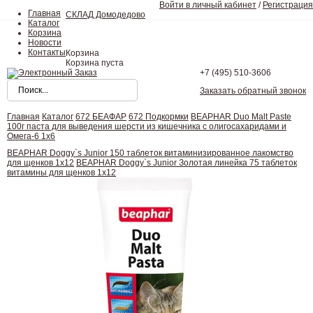
Войти в личный кабинет
/
Регистрация
Главная
СКЛАД Домодедово
Каталог
Корзина
Новости
Контакты
Корзина
Корзина пуста
+7 (495)
510-3606
Заказать обратный звонок
Главная
Каталог
672 БЕАФАР
672 Подкормки
BEAPHAR Duo Malt Paste
100г паста для выведения шерсти из кишечника с олигосахаридами и
Омега-6 1х6
BEAPHAR Doggy`s Junior 150 таблеток витаминизированное лакомство
для щенков 1х12
BEAPHAR Doggy`s Junior Золотая линейка 75 таблеток
витамины для щенков 1х12