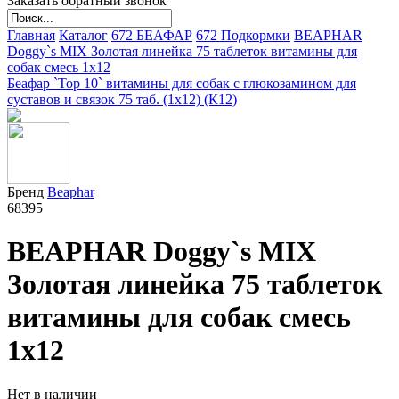
Заказать обратный звонок
Главная
Каталог
672 БЕАФАР
672 Подкормки
BEAPHAR
Doggy`s MIX Золотая линейка 75 таблеток витамины для
собак смесь 1х12
Беафар `Top 10` витамины для собак с глюкозамином для
суставов и связок 75 таб. (1х12) (К12)
Бренд
Beaphar
68395
BEAPHAR Doggy`s MIX
Золотая линейка 75 таблеток
витамины для собак смесь
1х12
Нет в наличии