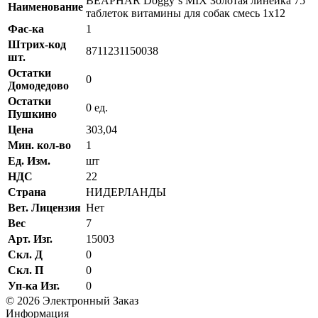
BEAPHAR Doggy`s MIX Золотая линейка 75
Наименование
таблеток витамины для собак смесь 1х12
Фас-ка
1
Штрих-код
8711231150038
шт.
Остатки
0
Домодедово
Остатки
0 ед.
Пушкино
Цена
303,04
Мин. кол-во
1
Ед. Изм.
шт
НДС
22
Страна
НИДЕРЛАНДЫ
Вет. Лицензия
Нет
Вес
7
Арт. Изг.
15003
Скл. Д
0
Скл. П
0
Уп-ка Изг.
0
© 2026 Электронный Заказ
Информация